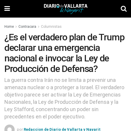
Home
Contracara
Columnistas
¿Es el verdadero plan de Trump
declarar una emergencia
nacional e invocar la Ley de
Producción de Defensa?
La guerra contra Irán no se limita a prevenir una
amenaza nuclear o a proteger a Israel. El verdadero
objetivo parece ser activar la Ley de Emergencias
Nacionales, la Ley de Producción de Defensa y la
Ley Stafford, concentrando un poder sin
precedentes en el poder ejecutivo.
por
Redaccion de Diario de Vallarta y Nayarit