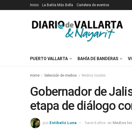
Inicio
La Bahía Más Bella
Cartelera de eventos
PUERTO VALLARTA
BAHÍA DE BANDERAS
V
Home
Selección de medios
Medios locales
Gobernador de Jali
etapa de diálogo c
por
Estibaliz Luna
hace 6 años
en
Medios lo