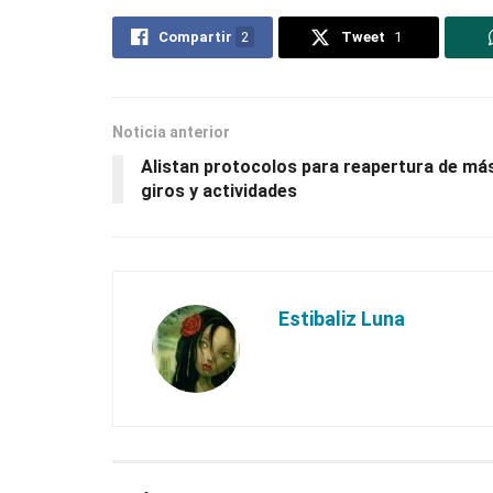
Compartir
2
Tweet
1
Noticia anterior
Alistan protocolos para reapertura de má
giros y actividades
Estibaliz Luna