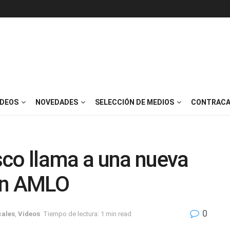
IDEOS
NOVEDADES
SELECCIÓN DE MEDIOS
CONTRACA
sco llama a una nueva
on AMLO
0
cales
,
Videos
Tiempo de lectura: 1 min read