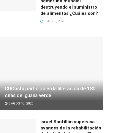
hambruna mundial
destruyendo el suministro
de alimentos ¿Cuáles son?
3 ABRIL, 2026
CUCosta participó en la liberación de 180
crías de iguana verde
5 AGOSTO, 2026
Israel Santillán supervisa
avances de la rehabilitación