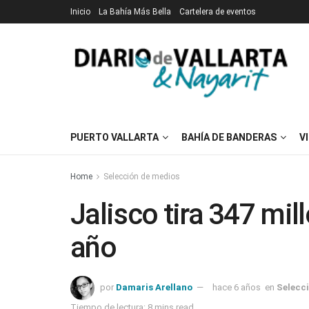
Inicio
La Bahía Más Bella
Cartelera de eventos
PUERTO VALLARTA
BAHÍA DE BANDERAS
V
Home
Selección de medios
Jalisco tira 347 mi
año
por
Damaris Arellano
hace 6 años
en
Selecc
Tiempo de lectura: 8 mins read