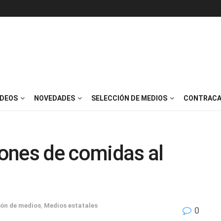
IDEOS
NOVEDADES
SELECCIÓN DE MEDIOS
CONTRACA
llones de comidas al
ión de medios
,
Medios estatales
0