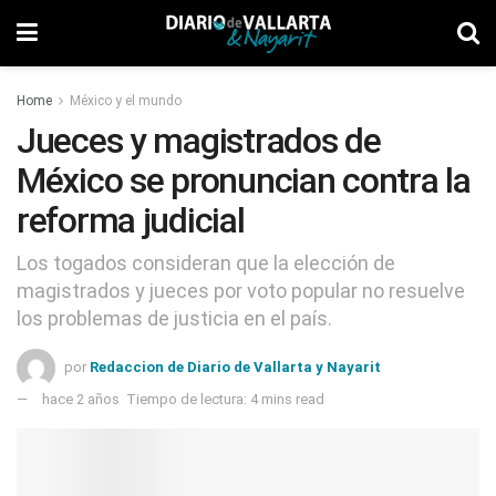
Home
México y el mundo
Jueces y magistrados de
México se pronuncian contra la
reforma judicial
Los togados consideran que la elección de
magistrados y jueces por voto popular no resuelve
los problemas de justicia en el país.
por
Redaccion de Diario de Vallarta y Nayarit
hace 2 años
Tiempo de lectura: 4 mins read