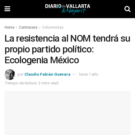
Home
Contracara
Columnistas
La resistencia al NOM tendrá su
propio partido político:
Ecologenia México
por
Claudio Fabián Guevara
hace 1 año
Tiempo de lectura: 2 mins read