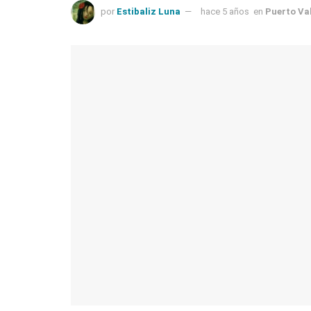
por
Estibaliz Luna
hace 5 años
en
Puerto Va