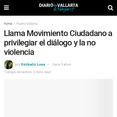
Home
Puerto Vallarta
Llama Movimiento Ciudadano a
privilegiar el diálogo y la no
violencia
por
Estibaliz Luna
hace 5 años
Tiempo de lectura: 3 mins read