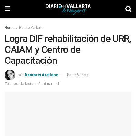
Home
Puerto Vallarta
Logra DIF rehabilitación de URR,
CAIAM y Centro de
Capacitación
por
Damaris Arellano
hace 6 años
Tiempo de lectura: 2 mins read