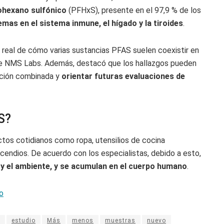
rohexano sulfónico
(PFHxS), presente en el 97,9 % de los
emas en el sistema inmune, el hígado y la tiroides
.
 real de cómo varias sustancias PFAS suelen coexistir en
, de NMS Labs. Además, destacó que los hallazgos pueden
ición combinada y
orientar futuras evaluaciones de
S?
os cotidianos como ropa, utensilios de cocina
cendios. De acuerdo con los especialistas, debido a esto,
a y el ambiente, y se acumulan en el cuerpo humano
.
o
estudio
Más
menos
muestras
nuevo