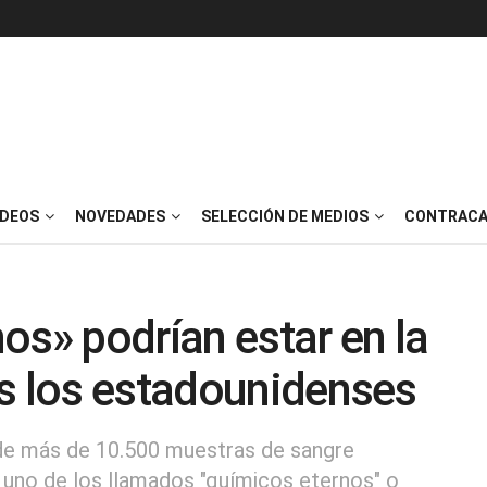
IDEOS
NOVEDADES
SELECCIÓN DE MEDIOS
CONTRACA
os» podrían estar en la
os los estadounidenses
 de más de 10.500 muestras de sangre
 uno de los llamados "químicos eternos" o