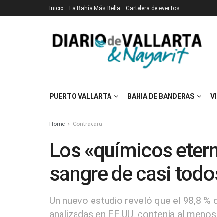
Inicio
La Bahía Más Bella
Cartelera de eventos
PUERTO VALLARTA
BAHÍA DE BANDERAS
V
Home
Contracara
Los «químicos etern
sangre de casi tod
Un nuevo estudio reveló que el 98,8 %
analizadas en EE.UU. contenía al menos