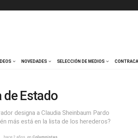
IDEOS
NOVEDADES
SELECCIÓN DE MEDIOS
CONTRACA
a de Estado
ador designa a Claudia Sheinbaum Pardo
ién más está en la lista de los herederos?
hace 2 años
en
Columnistas