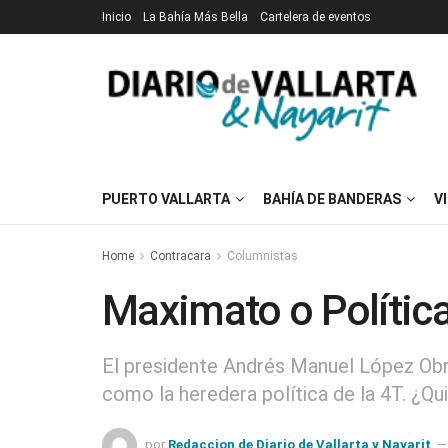
Inicio
La Bahía Más Bella
Cartelera de eventos
PUERTO VALLARTA
BAHÍA DE BANDERAS
V
Home
Contracara
Columnistas
Maximato o Polític
El presidente Andrés Manuel López Obr
como la heredera política de la 4T. ¿Qu
por
Redaccion de Diario de Vallarta y Nayarit