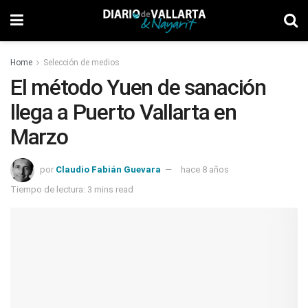
Home
Selección de medios
El método Yuen de sanación
llega a Puerto Vallarta en
Marzo
por
Claudio Fabián Guevara
hace 8 años
Tiempo de lectura: 3 mins read