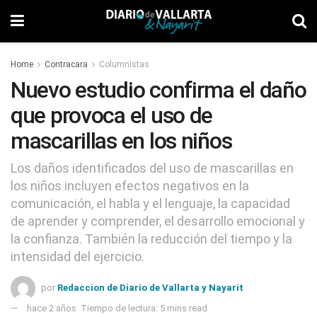
Home
Contracara
Columnistas
Nuevo estudio confirma el daño
que provoca el uso de
mascarillas en los niños
Los daños identificados del uso de mascarillas en
los niños incluyen efectos negativos en la
comunicación, el habla y el lenguaje, la capacidad
de aprender y comprender, el desarrollo emocional y
la confianza. También la reducción del tiempo y la
intensidad del ejercicio.
por
Redaccion de Diario de Vallarta y Nayarit
hace 2 años
Tiempo de lectura: 5 mins read