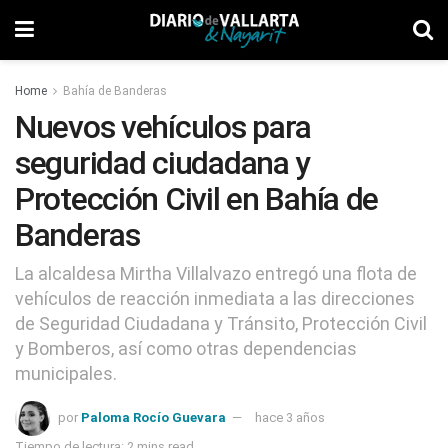
Home
Bahía de Banderas
Nuevos vehículos para
seguridad ciudadana y
Protección Civil en Bahía de
Banderas
La alcaldesa Mirtha Villalvazo entregó una flota de
vehículos de reacción inmediata a las direcciones
de Seguridad Ciudadana y Tránsito, Protección Civil
y Bomberos, así como otras dependencias
municipales.
por
Paloma Rocío Guevara
hace 3 años
Tiempo de lectura: 2 mins read