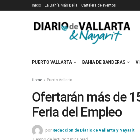
Inicio
La Bahía Más Bella
Cartelera de eventos
PUERTO VALLARTA
BAHÍA DE BANDERAS
V
Home
Puerto Vallarta
Ofertarán más de 15
Feria del Empleo
por
Redaccion de Diario de Vallarta y Nayarit
Tiempo de lectura: 2 mins read