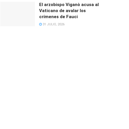
El arzobispo Viganò acusa al
Vaticano de avalar los
crímenes de Fauci
31 JULIO, 2026