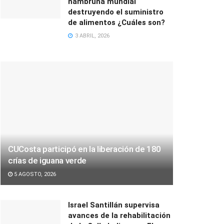
hambruna mundial
destruyendo el suministro
de alimentos ¿Cuáles son?
3 ABRIL, 2026
CUCosta participó en la liberación de 180
crías de iguana verde
5 AGOSTO, 2026
Israel Santillán supervisa
avances de la rehabilitación