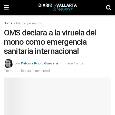
Home
México y el mundo
OMS declara a la viruela del
mono como emergencia
sanitaria internacional
por
Paloma Rocío Guevara
hace 4 años
Tiempo de lectura: 2 mins read