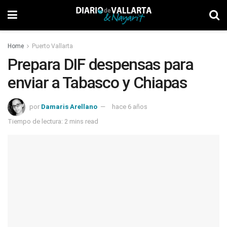
Home
Puerto Vallarta
Prepara DIF despensas para
enviar a Tabasco y Chiapas
por
Damaris Arellano
hace 6 años
Tiempo de lectura: 2 mins read