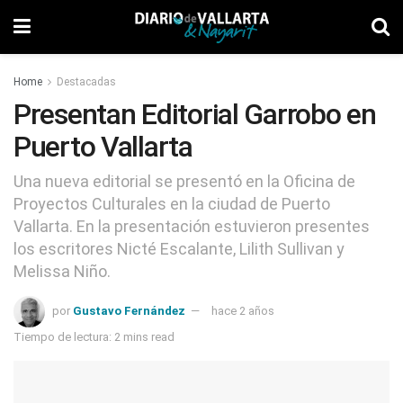
Home
Destacadas
Presentan Editorial Garrobo en
Puerto Vallarta
Una nueva editorial se presentó en la Oficina de
Proyectos Culturales en la ciudad de Puerto
Vallarta. En la presentación estuvieron presentes
los escritores Nicté Escalante, Lilith Sullivan y
Melissa Niño.
por
Gustavo Fernández
hace 2 años
Tiempo de lectura: 2 mins read