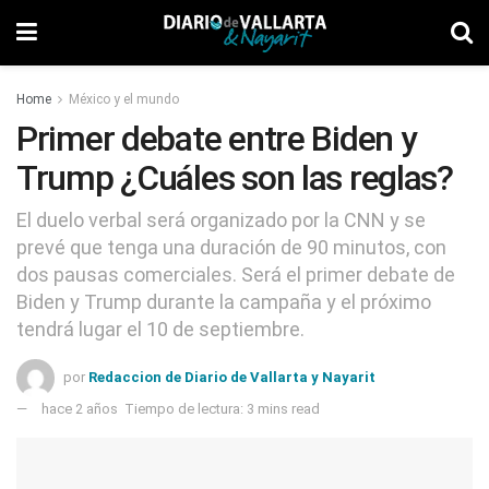
Home
México y el mundo
Primer debate entre Biden y
Trump ¿Cuáles son las reglas?
El duelo verbal será organizado por la CNN y se
prevé que tenga una duración de 90 minutos, con
dos pausas comerciales. Será el primer debate de
Biden y Trump durante la campaña y el próximo
tendrá lugar el 10 de septiembre.
por
Redaccion de Diario de Vallarta y Nayarit
hace 2 años
Tiempo de lectura: 3 mins read