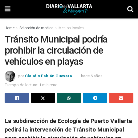
Home
Selección de medios
Medios locales
Tránsito Municipal podría
prohibir la circulación de
vehículos en playas
por
Claudio Fabián Guevara
hace 6 años
Tiempo de lectura: 1 min read
La subdirección de Ecología de Puerto Vallarta
pedirá la intervención de Tránsito Municipal