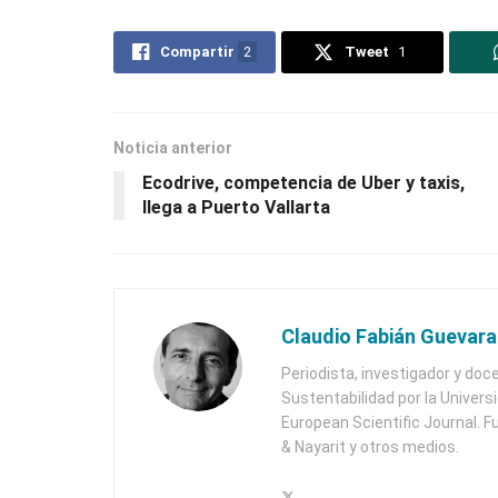
Compartir
2
Tweet
1
Noticia anterior
Ecodrive, competencia de Uber y taxis,
llega a Puerto Vallarta
Claudio Fabián Guevara
Periodista, investigador y doc
Sustentabilidad por la Univers
European Scientific Journal. F
& Nayarit y otros medios.