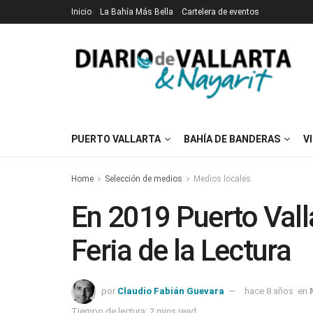
Inicio
La Bahía Más Bella
Cartelera de eventos
PUERTO VALLARTA
BAHÍA DE BANDERAS
V
Home
Selección de medios
Medios locales
En 2019 Puerto Valla
Feria de la Lectura
por
Claudio Fabián Guevara
hace 8 años
en
Tiempo de lectura: 2 mins read