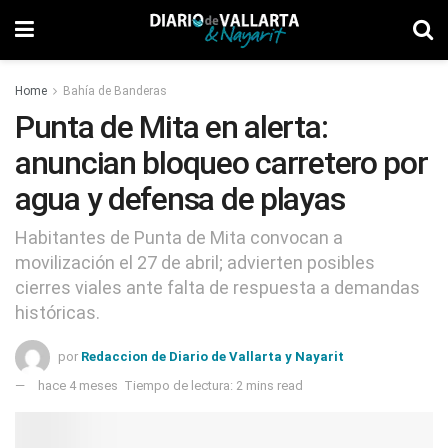
Home
Bahía de Banderas
Punta de Mita en alerta:
anuncian bloqueo carretero por
agua y defensa de playas
Habitantes de Punta de Mita convocan a
movilización el 27 de abril; advierten posibles
cierres viales ante falta de respuesta a demandas
históricas.
por
Redaccion de Diario de Vallarta y Nayarit
hace 4 meses
Tiempo de lectura: 2 mins read