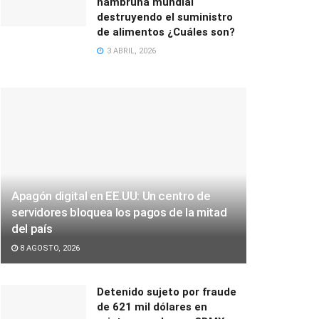
hambruna mundial
destruyendo el suministro
de alimentos ¿Cuáles son?
3 ABRIL, 2026
Apagón digital en EE.UU: Un centro de
servidores bloquea los pagos de la mitad
del país
8 AGOSTO, 2026
Detenido sujeto por fraude
de 621 mil dólares en