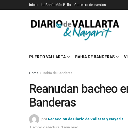
Inicio
La Bahía Más Bella
Cartelera de eventos
PUERTO VALLARTA
BAHÍA DE BANDERAS
V
Home
Bahía de Banderas
Reanudan bacheo em
Banderas
por
Redaccion de Diario de Vallarta y Nayarit
Tiempo de lectura: 1 min read