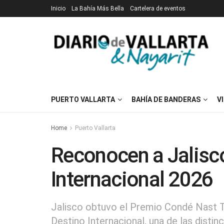
Inicio
La Bahía Más Bella
Cartelera de eventos
PUERTO VALLARTA
BAHÍA DE BANDERAS
V
Home
Puerto Vallarta
Reconocen a Jalisc
Internacional 2026
Jalisco obtuvo el Premio Condé Nast
Destino Internacional, una de las distin