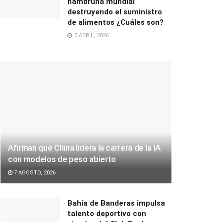
hambruna mundial
destruyendo el suministro
de alimentos ¿Cuáles son?
3 ABRIL, 2026
Afirman que China lidera la carrera de la IA
con modelos de peso abierto
7 AGOSTO, 2026
Bahía de Banderas impulsa
talento deportivo con