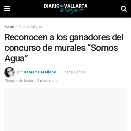
Home
Puerto Vallarta
Reconocen a los ganadores del
concurso de murales “Somos
Agua”
por
Damaris Arellano
hace 6 años
Tiempo de lectura: 2 mins read