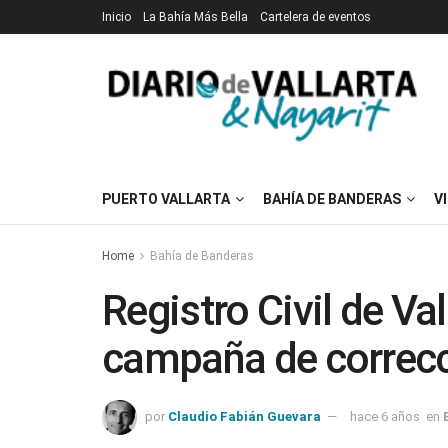
Inicio
La Bahía Más Bella
Cartelera de eventos
PUERTO VALLARTA
BAHÍA DE BANDERAS
V
Home
Bahía de Banderas
Registro Civil de Va
campaña de correcc
por
Claudio Fabián Guevara
hace 6 años
en