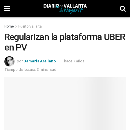
Home
Puerto Vallarta
Regularizan la plataforma UBER
en PV
por
Damaris Arellano
hace 7 años
Tiempo de lectura: 3 mins read