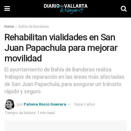
Home
Bahía de Banderas
Rehabilitan vialidades en San
Juan Papachula para mejorar
movilidad
El ayuntamiento de Bahía de Banderas realiza
trabajos de reparación en las áreas más afectadas
de San Juan Papachula, para asegurar un tránsito
rápido y seguro.
por
Paloma Rocío Guevara
hace 2 años
Tiempo de lectura: 1 min read