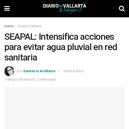
Home
Puerto Vallarta
SEAPAL: Intensifica acciones
para evitar agua pluvial en red
sanitaria
por
Damaris Arellano
hace 6 años
Tiempo de lectura: 2 mins read