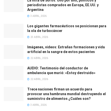
La lista de Soros: Uno por uno, políticos y
periodistas comprados en Europa, EE.UU. y
Argentina
3 ABRIL, 2026
Los gigantes farmacéuticos se posicionan para
la ola de turbocáncer
23 ABRIL, 2026
Imágenes, videos: Extrañas formaciones y vida
artificial en la sangre de estos pacientes
22 ABRIL, 2026
AUDIO: Testimonio del conductor de
ambulancia que murió: «Estoy destruido»
22 ABRIL, 2026
Trece naciones firman un acuerdo para
provocar una hambruna mundial destruyendo el
suministro de alimentos ¿Cuáles son?
3 ABRIL, 2026