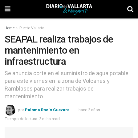
Home
Puerto Vallarta
SEAPAL realiza trabajos de
mantenimiento en
infraestructura
Se anuncia corte en el suministro de agua potable
para este viernes en la zona de Volcanes y
Ramblases para realizar trabajos de
mantenimiento.
por
Paloma Rocío Guevara
hace 2 años
Tiempo de lectura: 2 mins read