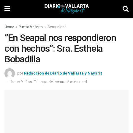
Home
Puerto Vallarta
Comunidad
“En Seapal nos respondieron
con hechos”: Sra. Esthela
Bobadilla
por
Redaccion de Diario de Vallarta y Nayarit
hace 9 años
Tiempo de lectura: 2 mins read