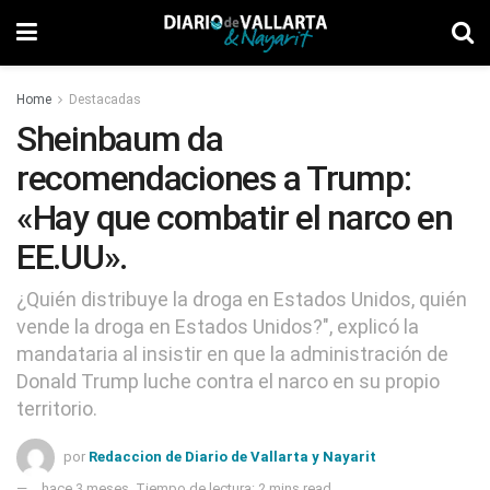
Home
Destacadas
Sheinbaum da
recomendaciones a Trump:
«Hay que combatir el narco en
EE.UU».
¿Quién distribuye la droga en Estados Unidos, quién
vende la droga en Estados Unidos?", explicó la
mandataria al insistir en que la administración de
Donald Trump luche contra el narco en su propio
territorio.
por
Redaccion de Diario de Vallarta y Nayarit
hace 3 meses
Tiempo de lectura: 2 mins read