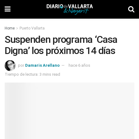
Home
Puerto Vallarta
Suspenden programa ‘Casa
Digna’ los próximos 14 días
por
Damaris Arellano
hace 6 años
Tiempo de lectura: 3 mins read