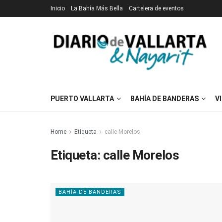
Inicio
La Bahía Más Bella
Cartelera de eventos
PUERTO VALLARTA
BAHÍA DE BANDERAS
V
Home
Etiqueta
calle Morelos
Etiqueta:
calle Morelos
BAHÍA DE BANDERAS