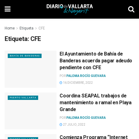
Home
Etiqueta
CFE
Etiqueta:
CFE
El Ayuntamiento de Bahía de
BAHÍA DE BANDERAS
Banderas acuerda pagar adeudo
pendiente con CFE
POR
PALOMA ROCÍO GUEVARA
16 DICIEMBRE, 2022
Coordina SEAPAL trabajos de
PUERTO VALLARTA
mantenimiento a ramal en Playa
Grande
POR
PALOMA ROCÍO GUEVARA
27 JULIO, 2022
Comienza Programa “Internet