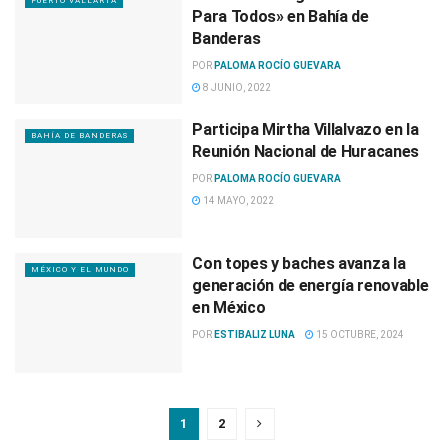
PUERTO VALLARTA
Para Todos» en Bahía de
Banderas
POR
PALOMA ROCÍO GUEVARA
8 JUNIO, 2022
Participa Mirtha Villalvazo en la
BAHÍA DE BANDERAS
Reunión Nacional de Huracanes
POR
PALOMA ROCÍO GUEVARA
14 MAYO, 2022
Con topes y baches avanza la
MÉXICO Y EL MUNDO
generación de energía renovable
en México
POR
ESTIBALIZ LUNA
15 OCTUBRE, 2024
1
2