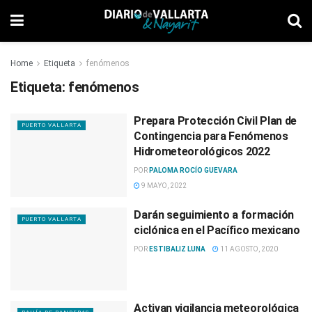
Home
Etiqueta
fenómenos
Etiqueta:
fenómenos
Prepara Protección Civil Plan de
PUERTO VALLARTA
Contingencia para Fenómenos
Hidrometeorológicos 2022
POR
PALOMA ROCÍO GUEVARA
9 MAYO, 2022
Darán seguimiento a formación
PUERTO VALLARTA
ciclónica en el Pacífico mexicano
POR
ESTIBALIZ LUNA
11 AGOSTO, 2020
Activan vigilancia meteorológica