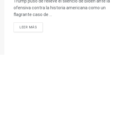
Trump puso de relieve el silencio de Biden ante la
ofensiva contra la historia americana como un
flagrante caso de ...
LEER MÁS