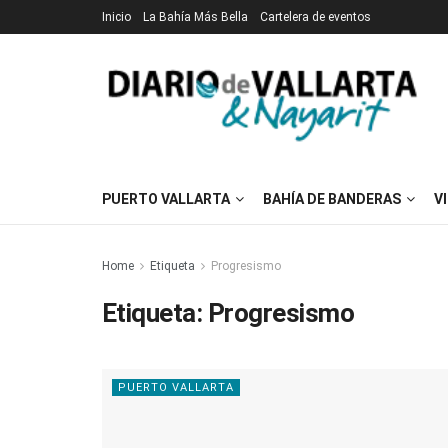
Inicio
La Bahía Más Bella
Cartelera de eventos
PUERTO VALLARTA
BAHÍA DE BANDERAS
V
Home
Etiqueta
Progresismo
Etiqueta:
Progresismo
PUERTO VALLARTA