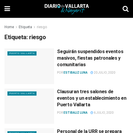
Home
Etiqueta
riesgo
Etiqueta:
riesgo
Seguirán suspendidos eventos
PUERTO VALLARTA
masivos, fiestas patronales y
comunitarias
POR
ESTIBALIZ LUNA
20 JULIO, 2020
Clausuran tres salones de
PUERTO VALLARTA
eventos y un establecimiento en
Puerto Vallarta
POR
ESTIBALIZ LUNA
6 JULIO, 2020
Personal de la URR se prepara