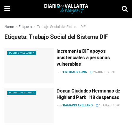
Home
Etiqueta
Trabajo Social del Sistema DIF
Etiqueta:
Trabajo Social del Sistema DIF
Incrementa DIF apoyos
PUERTO VALLARTA
asistenciales a personas
vulnerables
POR
ESTIBALIZ LUNA
26 JUNIO, 2020
Donan Ciudades Hermanas de
PUERTO VALLARTA
Highland Park 118 despensas
POR
DAMARIS ARELLANO
13 MAYO, 2020