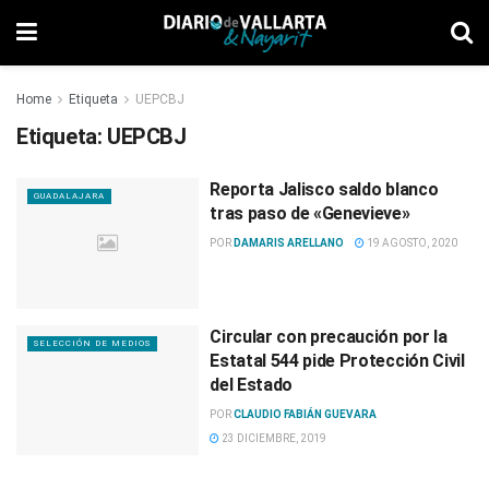
Home
Etiqueta
UEPCBJ
Etiqueta:
UEPCBJ
Reporta Jalisco saldo blanco
GUADALAJARA
tras paso de «Genevieve»
POR
DAMARIS ARELLANO
19 AGOSTO, 2020
Circular con precaución por la
SELECCIÓN DE MEDIOS
Estatal 544 pide Protección Civil
del Estado
POR
CLAUDIO FABIÁN GUEVARA
23 DICIEMBRE, 2019