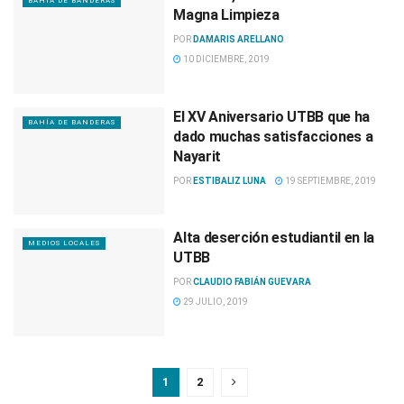
BAHÍA DE BANDERAS
Magna Limpieza
POR
DAMARIS ARELLANO
10 DICIEMBRE, 2019
El XV Aniversario UTBB que ha
BAHÍA DE BANDERAS
dado muchas satisfacciones a
Nayarit
POR
ESTIBALIZ LUNA
19 SEPTIEMBRE, 2019
Alta deserción estudiantil en la
MEDIOS LOCALES
UTBB
POR
CLAUDIO FABIÁN GUEVARA
29 JULIO, 2019
1
2