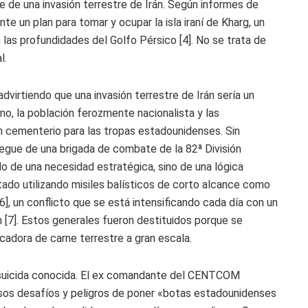
 de una invasión terrestre de Irán. Según informes de
e un plan para tomar y ocupar la isla iraní de Kharg, un
las profundidades del Golfo Pérsico [4]. No se trata de
l.
dvirtiendo que una invasión terrestre de Irán sería un
eno, la población ferozmente nacionalista y las
un cementerio para las tropas estadounidenses. Sin
gue de una brigada de combate de la 82ª División
do de una necesidad estratégica, sino de una lógica
stado utilizando misiles balísticos de corto alcance como
], un conflicto que se está intensificando cada día con un
ón [7]. Estos generales fueron destituidos porque se
cadora de carne terrestre a gran escala.
n suicida conocida. El ex comandante del CENTCOM
nsos desafíos y peligros de poner «botas estadounidenses