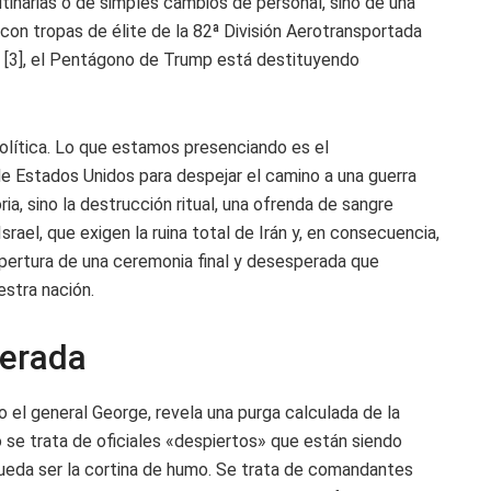
utinarias o de simples cambios de personal, sino de una
 con tropas de élite de la 82ª División Aerotransportada
[3], el Pentágono de Trump está destituyendo
lítica. Lo que estamos presenciando es el
e Estados Unidos para despejar el camino a una guerra
oria, sino la destrucción ritual, una ofrenda de sangre
rael, que exigen la ruina total de Irán y, en consecuencia,
pertura de una ceremonia final y desesperada que
stra nación.
berada
 el general George, revela una purga calculada de la
o se trata de oficiales «despiertos» que están siendo
ueda ser la cortina de humo. Se trata de comandantes