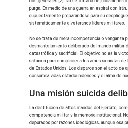
dos generales [2]. No se trataba de jubilaciones r
purga. En medio de una guerra en espiral con Irán,
supuestamente preparándose para su despliegue 
sistemáticamente a veteranos líderes militares.
No se trata de mera incompetencia o venganza po
desmantelamiento deliberado del mando militar d
catastrófica y sacrificial. El objetivo no es la vict
satánica para complacer a los amos sionistas de Is
de Estados Unidos. Los disparos son el acto de a
consumirá vidas estadounidenses y el alma de nue
Una misión suicida deli
La destitución de altos mandos del Ejército, como
competencia militar y la memoria institucional. N
depurados por razones ideológicas, aunque esa p