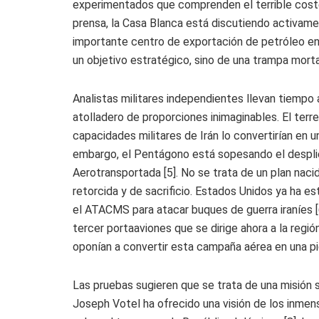
experimentados que comprenden el terrible coste
prensa, la Casa Blanca está discutiendo activament
importante centro de exportación de petróleo en 
un objetivo estratégico, sino de una trampa morta
Analistas militares independientes llevan tiempo a
atolladero de proporciones inimaginables. El terr
capacidades militares de Irán lo convertirían en 
embargo, el Pentágono está sopesando el desplie
Aerotransportada [5]. No se trata de un plan naci
retorcida y de sacrificio. Estados Unidos ya ha e
el ATACMS para atacar buques de guerra iraníes [6
tercer portaaviones que se dirige ahora a la regi
oponían a convertir esta campaña aérea en una pi
Las pruebas sugieren que se trata de una misió
Joseph Votel ha ofrecido una visión de los inme