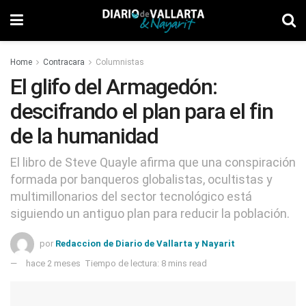
Home
Contracara
Columnistas
El glifo del Armagedón:
descifrando el plan para el fin
de la humanidad
El libro de Steve Quayle afirma que una conspiración
formada por banqueros globalistas, ocultistas y
multimillonarios del sector tecnológico está
siguiendo un antiguo plan para reducir la población.
por
Redaccion de Diario de Vallarta y Nayarit
hace 2 meses
Tiempo de lectura: 8 mins read