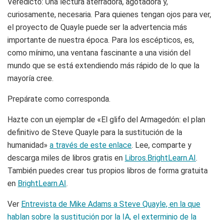
Veredicto: Una lectura aterradora, agotadora y,
curiosamente, necesaria. Para quienes tengan ojos para ver,
el proyecto de Quayle puede ser la advertencia más
importante de nuestra época. Para los escépticos, es,
como mínimo, una ventana fascinante a una visión del
mundo que se está extendiendo más rápido de lo que la
mayoría cree.
Prepárate como corresponda.
Hazte con un ejemplar de «El glifo del Armagedón: el plan
definitivo de Steve Quayle para la sustitución de la
humanidad»
a través de este enlace
. Lee, comparte y
descarga miles de libros gratis en
Libros.BrightLearn.AI
.
También puedes crear tus propios libros de forma gratuita
en
BrightLearn.AI
.
Ver
Entrevista de Mike Adams a Steve Quayle, en la que
hablan sobre la sustitución por la IA, el exterminio de la