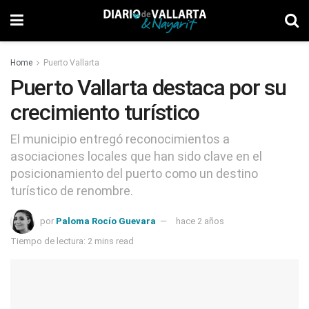
Home
Puerto Vallarta
Puerto Vallarta destaca por su
crecimiento turístico
El municipio entregó reconocimientos a
asociaciones locales que han sido clave en el
posicionamiento del puerto como un destino
turístico de renombre.
por
Paloma Rocío Guevara
hace 2 años
Tiempo de lectura: 2 mins read