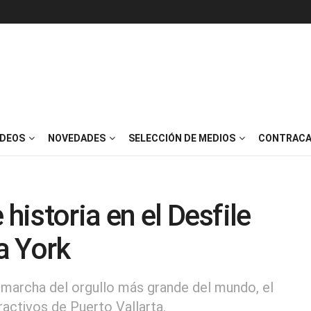
IDEOS
NOVEDADES
SELECCIÓN DE MEDIOS
CONTRACA
historia en el Desfile
a York
a marcha del orgullo más grande del mundo, el
activos de Puerto Vallarta.