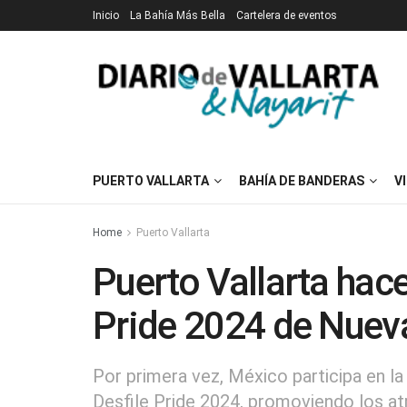
Inicio
La Bahía Más Bella
Cartelera de eventos
PUERTO VALLARTA
BAHÍA DE BANDERAS
V
Home
Puerto Vallarta
Puerto Vallarta hace 
Pride 2024 de Nuev
Por primera vez, México participa en l
Desfile Pride 2024, promoviendo los atr