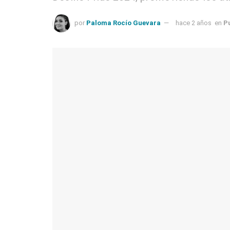
por
Paloma Rocío Guevara
hace 2 años
en
P