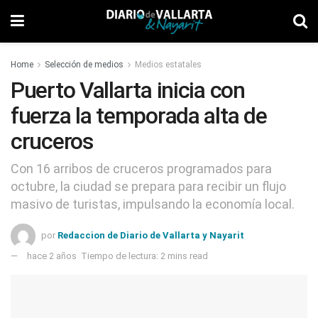
Home
Selección de medios
Medios estatales
Puerto Vallarta inicia con
fuerza la temporada alta de
cruceros
Con 16 arribos de cruceros programados para
octubre, la ciudad se prepara para recibir un flujo
masivo de turistas, impulsando la economía local.
por
Redaccion de Diario de Vallarta y Nayarit
hace 2 años
Tiempo de lectura: 2 mins read