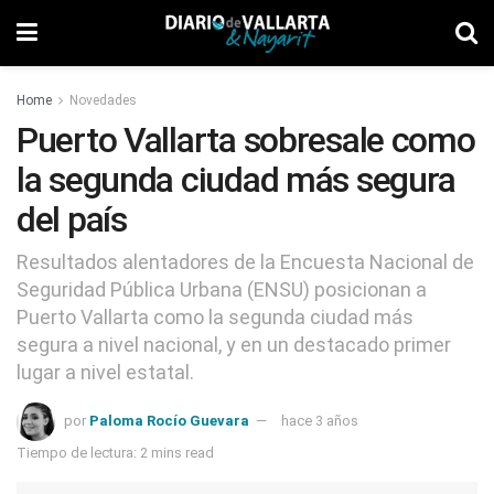
Home
Novedades
Puerto Vallarta sobresale como
la segunda ciudad más segura
del país
Resultados alentadores de la Encuesta Nacional de
Seguridad Pública Urbana (ENSU) posicionan a
Puerto Vallarta como la segunda ciudad más
segura a nivel nacional, y en un destacado primer
lugar a nivel estatal.
por
Paloma Rocío Guevara
hace 3 años
Tiempo de lectura: 2 mins read