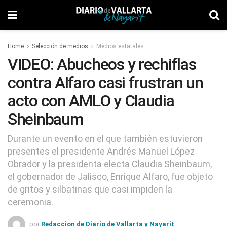
Home
Selección de medios
Medios estatales
VIDEO: Abucheos y rechiflas
contra Alfaro casi frustran un
acto con AMLO y Claudia
Sheinbaum
Durante un evento en el que también estuvieron
presentes el presidente Andrés Manuel López
Obrador y la presidenta electa Claudia Sheinbaum,
el gobernador de Jalisco, Enrique Alfaro, fue objeto
de gritos y silbatinas que casi impiden la
ceremonia.
por
Redaccion de Diario de Vallarta y Nayarit