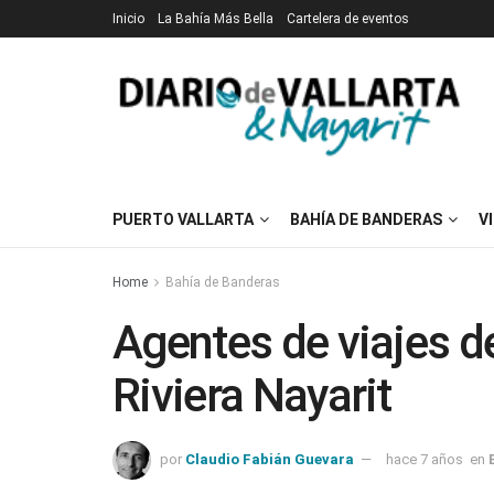
Inicio
La Bahía Más Bella
Cartelera de eventos
PUERTO VALLARTA
BAHÍA DE BANDERAS
V
Home
Bahía de Banderas
Agentes de viajes d
Riviera Nayarit
por
Claudio Fabián Guevara
hace 7 años
en