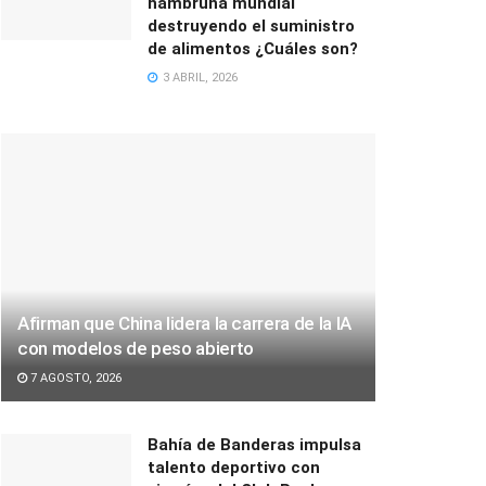
hambruna mundial
destruyendo el suministro
de alimentos ¿Cuáles son?
3 ABRIL, 2026
Afirman que China lidera la carrera de la IA
con modelos de peso abierto
7 AGOSTO, 2026
Bahía de Banderas impulsa
talento deportivo con