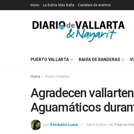
Inicio
La Bahía Más Bella
Cartelera de eventos
PUERTO VALLARTA
BAHÍA DE BANDERAS
V
Home
Puerto Vallarta
Agradecen vallarte
Aguamáticos durant
por
Estibaliz Luna
hace 6 años
en
Puerto Va