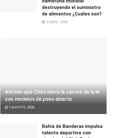
hambruna mundial
destruyendo el suministro
de alimentos ¿Cuáles son?
3 ABRIL, 2026
Afirman que China lidera la carrera de la IA
con modelos de peso abierto
7 AGOSTO, 2026
Bahía de Banderas impulsa
talento deportivo con